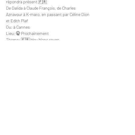
répondra présent 🇫🇷
De Dalida à Claude François, de Charles 
Aznavour à K-maro, en passant par Céline Dion 
et Edith Piaf
Ou: à Cannes
Lieu: 🤫 Prochainement
Theme: 🇫🇷 bleu blanc rouge
dress code:👮 La Croisière s'amuse 🛥️
Show More
Share this event
CONTACT
CGS
GDPR / Cookies