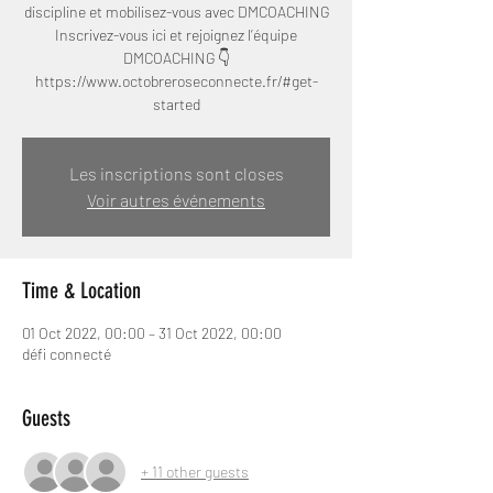
discipline et mobilisez-vous avec DMCOACHING
Inscrivez-vous ici et rejoignez l’équipe
DMCOACHING 👇
https://www.octobreroseconnecte.fr/#get-
started
Les inscriptions sont closes
Voir autres événements
Time & Location
01 Oct 2022, 00:00 – 31 Oct 2022, 00:00
défi connecté
Guests
+ 11 other guests