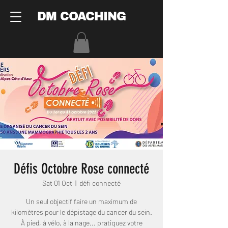
DM COACHING
Défis Octobre Rose connecté
Sat 01 Oct
  |  
défi connecté
Un seul objectif faire un maximum de
kilomètres pour le dépistage du cancer du sein.
À pied, à vélo, à la nage... pratiquez votre