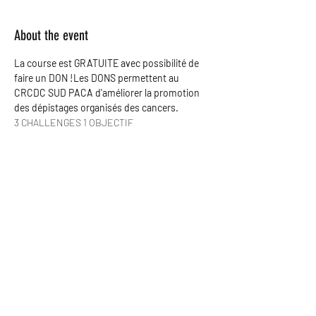
About the event
La course est GRATUITE avec possibilité de 
faire un DON !Les DONS permettent au 
CRCDC SUD PACA d'améliorer la promotion 
des dépistages organisés des cancers.
3 CHALLENGES 1 OBJECTIF
Challenge de l'équipe qui fera le plus de km
Challenge du sportif qui fera le plus de km
Challenge de la plus grande équipe 
(nombre d'inscrits)
Remise de prix début novembre
Show More
Share this event