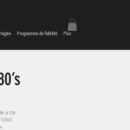
rtagée
Programme de fidélité
Plus
80’s
h à 10h
M TONIC
s.