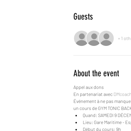
Guests
+ 1 ot
About the event
Appel aux dons
En partenariat avec 
DMcoach
Événement à ne pas manquer j
un cours de GYM TONIC BACK T
Quand: SAMEDI 9 DÉC
Lieu: Gare Maritime - E
Début du cours: 9h