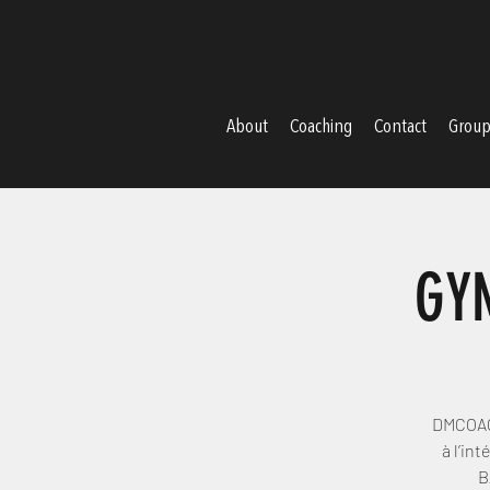
About
Coaching
Contact
Groups
GYM
DMCOAC
à l’in
B