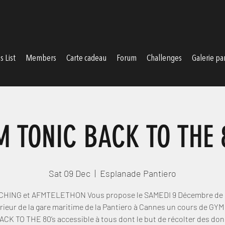
DM COACHING
 List
Members
Carte cadeau
Forum
Challenges
Galerie pa
 TONIC BACK TO THE 
Sat 09 Dec
  |  
Esplanade Pantiero
HING et AFMTELETHON Vous propose le SAMEDI 9 Décembre de 9
térieur de la gare maritime de la Pantiero à Cannes un cours de GY
ACK TO THE 80’s accessible à tous dont le but de récolter des don