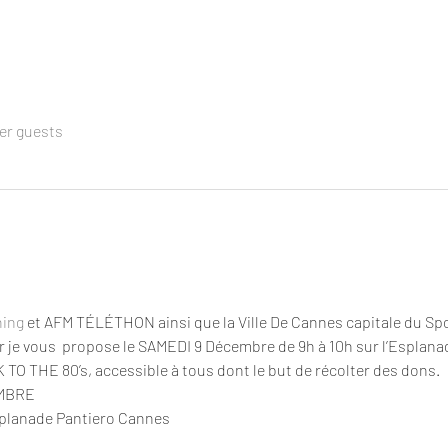
her guests
ing
 et AFM TÉLÉTHON ainsi que la Ville De Cannes capitale du Spor
e vous  propose le SAMEDI 9 Décembre de 9h à 10h sur l’Esplanad
O THE 80’s, accessible à tous dont le but de récolter des dons.
EMBRE
splanade Pantiero Cannes