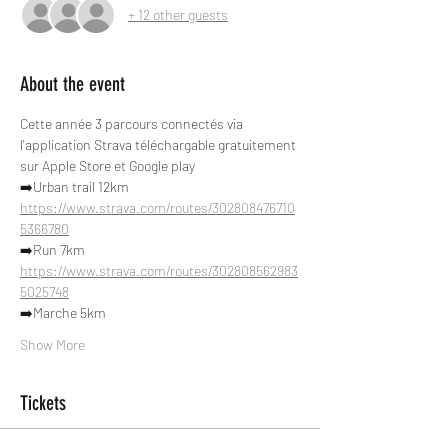
+ 12 other guests
About the event
Cette année 3 parcours connectés via 
l'application Strava téléchargable gratuitement 
sur Apple Store et Google play
➡️Urban trail 12km
https://www.strava.com/routes/302808476710
5366780
➡️Run 7km
https://www.strava.com/routes/302808562983
5025748
➡️Marche 5km
Show More
Tickets