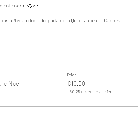
rrément énorme💪✊👊
ous à 7h45 au fond du  parking du Quai Laubeuf à  Cannes 
Price
ère Noël
€10.00
+€0.25 ticket service fee