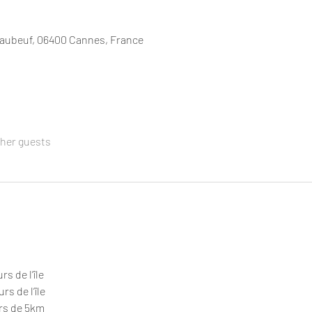
Laubeuf, 06400 Cannes, France
ther guests
s de l’île 
rs de l’île
rs de 5km 