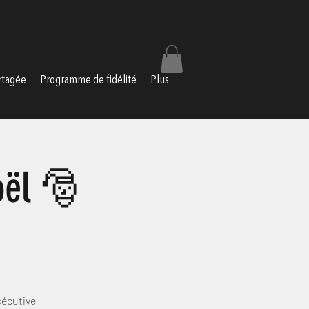
rtagée
Programme de fidélité
Plus
oël 🎅
écutive