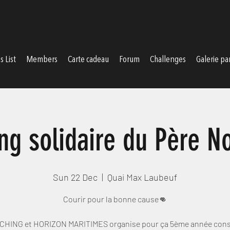
DM COACHING
 List
Members
Carte cadeau
Forum
Challenges
Galerie pa
ng solidaire du Père N
Sun 22 Dec
  |  
Quai Max Laubeuf
Courir pour la bonne cause👊
HING et HORIZON MARITIMES organise pour ça 5ème année cons