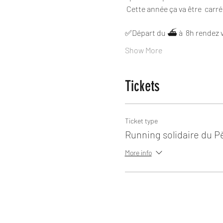
 Cette année ça va être  ca
✅Départ du ⛴️ à  8h rendez v
Show More
Tickets
Ticket type
Running solidaire du P
More info