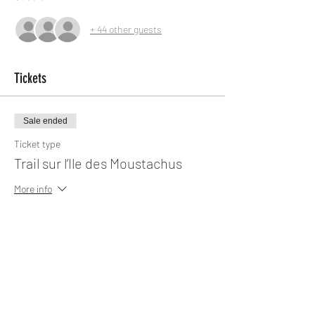
+ 44 other guests
Tickets
Sale ended
Ticket type
Trail sur l’Ile des Moustachus
More info
Price
€12.00
+€0.30 ticket service fee