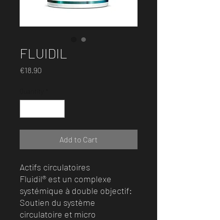
FLUIDIL
Price
€18.90
Quantity
*
Add to Cart
Actifs circulatoires
Fluidil® est un complexe
systémique à double objectif:
Soutien du système
circulatoire et micro